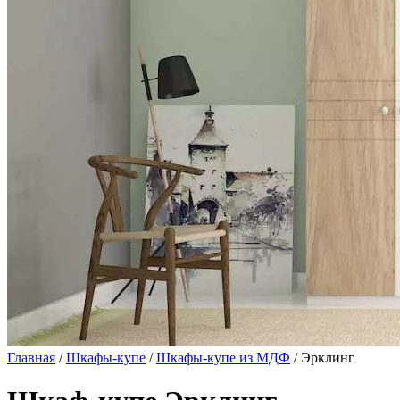
Главная
/
Шкафы-купе
/
Шкафы-купе из МДФ
/ Эрклинг