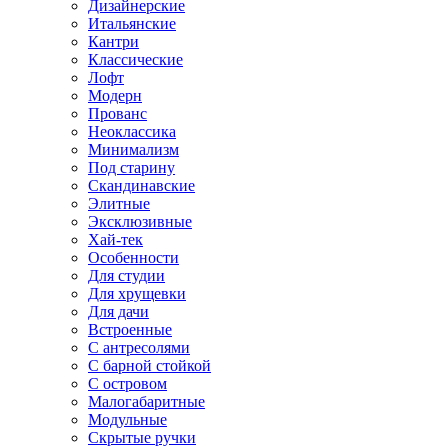
Дизайнерские
Итальянские
Кантри
Классические
Лофт
Модерн
Прованс
Неоклассика
Минимализм
Под старину
Скандинавские
Элитные
Эксклюзивные
Хай-тек
Особенности
Для студии
Для хрущевки
Для дачи
Встроенные
С антресолями
С барной стойкой
С островом
Малогабаритные
Модульные
Скрытые ручки