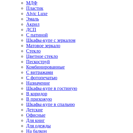
МДФ
Пластик
Alvic Luxe
Эмаль
Акрил
ДСП
С патиной
Шкафы-купе с зеркалом
Матовое зеркало
Стекло
Цветное стекло
Пескоструй
Комбинированные
С витражами
С фотопечатью
Назначение
Шкафы-купе в гостиную
В коридор
В прихожую
Шкафы-купе в спальню
Детские
Офисные
Для книг
Для одежды
На балкон