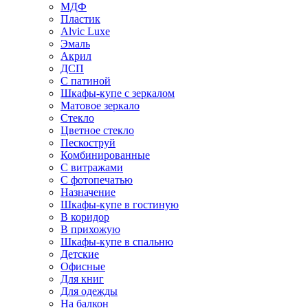
МДФ
Пластик
Alvic Luxe
Эмаль
Акрил
ДСП
С патиной
Шкафы-купе с зеркалом
Матовое зеркало
Стекло
Цветное стекло
Пескоструй
Комбинированные
С витражами
С фотопечатью
Назначение
Шкафы-купе в гостиную
В коридор
В прихожую
Шкафы-купе в спальню
Детские
Офисные
Для книг
Для одежды
На балкон