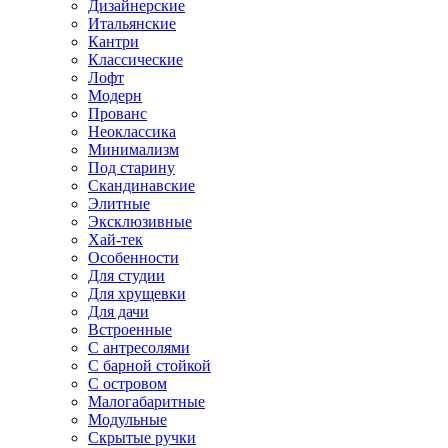
Дизайнерские
Итальянские
Кантри
Классические
Лофт
Модерн
Прованс
Неоклассика
Минимализм
Под старину
Скандинавские
Элитные
Эксклюзивные
Хай-тек
Особенности
Для студии
Для хрущевки
Для дачи
Встроенные
С антресолями
С барной стойкой
С островом
Малогабаритные
Модульные
Скрытые ручки