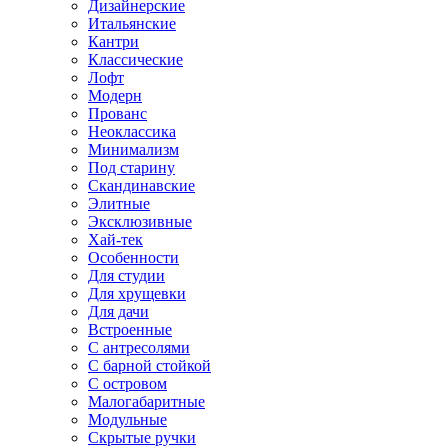
Дизайнерские
Итальянские
Кантри
Классические
Лофт
Модерн
Прованс
Неоклассика
Минимализм
Под старину
Скандинавские
Элитные
Эксклюзивные
Хай-тек
Особенности
Для студии
Для хрущевки
Для дачи
Встроенные
С антресолями
С барной стойкой
С островом
Малогабаритные
Модульные
Скрытые ручки