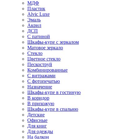
МДФ
Пластик
Alvic Luxe
Эмаль
Акрил
ДСП
С патиной
Шкафы-купе с зеркалом
Матовое зеркало
Стекло
Цветное стекло
Пескоструй
Комбинированные
С витражами
С фотопечатью
Назначение
Шкафы-купе в гостиную
В коридор
В прихожую
Шкафы-купе в спальню
Детские
Офисные
Для книг
Для одежды
На балкон