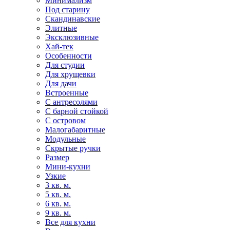
Минимализм
Под старину
Скандинавские
Элитные
Эксклюзивные
Хай-тек
Особенности
Для студии
Для хрущевки
Для дачи
Встроенные
С антресолями
С барной стойкой
С островом
Малогабаритные
Модульные
Скрытые ручки
Размер
Мини-кухни
Узкие
3 кв. м.
5 кв. м.
6 кв. м.
9 кв. м.
Все для кухни