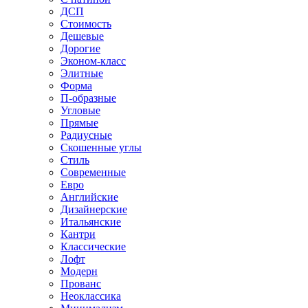
ДСП
Стоимость
Дешевые
Дорогие
Эконом-класс
Элитные
Форма
П-образные
Угловые
Прямые
Радиусные
Скошенные углы
Стиль
Современные
Евро
Английские
Дизайнерские
Итальянские
Кантри
Классические
Лофт
Модерн
Прованс
Неоклассика