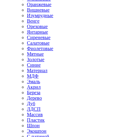
Оранжевые
Вишневые
Изумрудные
Венге
Ореховые
Янтарные
Сиреневые
Салатовые
Фиолетовые
Мятные
Золотые
Синие
Материал
МДФ
Эмаль
Акрил
Береза
Дерево
Дуб
ЛДСП
Массив
Пластик
Шпон
Экошпон
С патиной