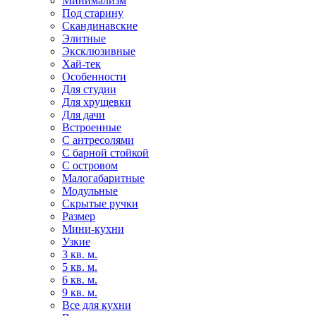
Минимализм
Под старину
Скандинавские
Элитные
Эксклюзивные
Хай-тек
Особенности
Для студии
Для хрущевки
Для дачи
Встроенные
С антресолями
С барной стойкой
С островом
Малогабаритные
Модульные
Скрытые ручки
Размер
Мини-кухни
Узкие
3 кв. м.
5 кв. м.
6 кв. м.
9 кв. м.
Все для кухни