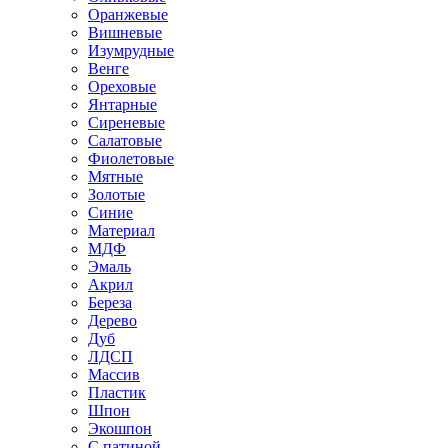
Оранжевые
Вишневые
Изумрудные
Венге
Ореховые
Янтарные
Сиреневые
Салатовые
Фиолетовые
Мятные
Золотые
Синие
Материал
МДФ
Эмаль
Акрил
Береза
Дерево
Дуб
ЛДСП
Массив
Пластик
Шпон
Экошпон
С патиной