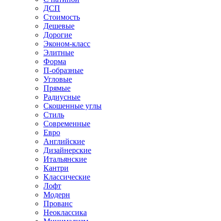
ДСП
Стоимость
Дешевые
Дорогие
Эконом-класс
Элитные
Форма
П-образные
Угловые
Прямые
Радиусные
Скошенные углы
Стиль
Современные
Евро
Английские
Дизайнерские
Итальянские
Кантри
Классические
Лофт
Модерн
Прованс
Неоклассика