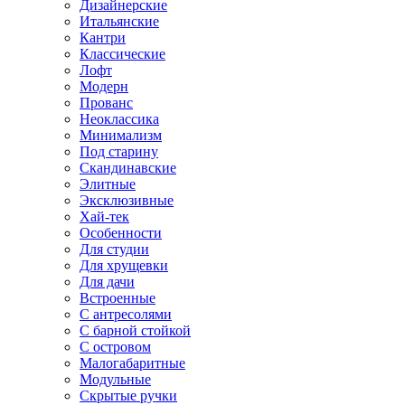
Дизайнерские
Итальянские
Кантри
Классические
Лофт
Модерн
Прованс
Неоклассика
Минимализм
Под старину
Скандинавские
Элитные
Эксклюзивные
Хай-тек
Особенности
Для студии
Для хрущевки
Для дачи
Встроенные
С антресолями
С барной стойкой
С островом
Малогабаритные
Модульные
Скрытые ручки