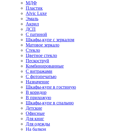
МДФ
Пластик
Alvic Luxe
Эмаль
Акрил
ДСП
С патиной
Шкафы-купе с зеркалом
Матовое зеркало
Стекло
Цветное стекло
Пескоструй
Комбинированные
С витражами
С фотопечатью
Назначение
Шкафы-купе в гостиную
В коридор
В прихожую
Шкафы-купе в спальню
Детские
Офисные
Для книг
Для одежды
На балкон