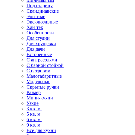
Минимализм
Под старину
Скандинавские
Элитные
Эксклюзивные
Хай-тек
Особенности
Для студии
Для хрущевки
Для дачи
Встроенные
С антресолями
С барной стойкой
С островом
Малогабаритные
Модульные
Скрытые ручки
Размер
Мини-кухни
Узкие
3 кв. м.
5 кв. м.
6 кв. м.
9 кв. м.
Все для кухни