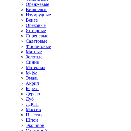
Оранжевые
Вишневые
Изумрудные
Венге
Ореховые
Янтарные
Сиреневые
Салатовые
Фиолетовые
Мятные
Золотые
Синие
Материал
МДФ
Эмаль
Акрил
Береза
Дерево
Дуб
ЛДСП
Массив
Пластик
Шпон
Экошпон
С патиной