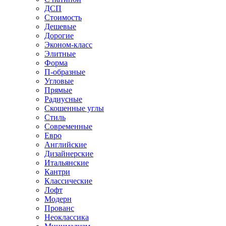
ДСП
Стоимость
Дешевые
Дорогие
Эконом-класс
Элитные
Форма
П-образные
Угловые
Прямые
Радиусные
Скошенные углы
Стиль
Современные
Евро
Английские
Дизайнерские
Итальянские
Кантри
Классические
Лофт
Модерн
Прованс
Неоклассика