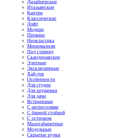
Дизайнерские
Итальянские
Кантри
Классические
Лофт
Модерн
Прованс
Неоклассика
Минимализм
Под старину
Скандинавские
Элитные
Эксклюзивные
Хай-тек
Особенности
Для студии
Для хрущевки
Для дачи
Встроенные
С антресолями
С барной стойкой
С островом
Малогабаритные
Модульные
Скрытые ручки