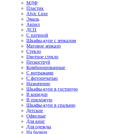
МДФ
Пластик
Alvic Luxe
Эмаль
Акрил
ДСП
С патиной
Шкафы-купе с зеркалом
Матовое зеркало
Стекло
Цветное стекло
Пескоструй
Комбинированные
С витражами
С фотопечатью
Назначение
Шкафы-купе в гостиную
В коридор
В прихожую
Шкафы-купе в спальню
Детские
Офисные
Для книг
Для одежды
На балкон