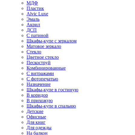
МДФ
Пластик
Alvic Luxe
Эмаль
Акрил
ДСП
С патиной
Шкафы-купе с зеркалом
Матовое зеркало
Стекло
Цветное стекло
Пескоструй
Комбинированные
С витражами
С фотопечатью
Назначение
Шкафы-купе в гостиную
В коридор
В прихожую
Шкафы-купе в спальню
Детские
Офисные
Для книг
Для одежды
На балкон