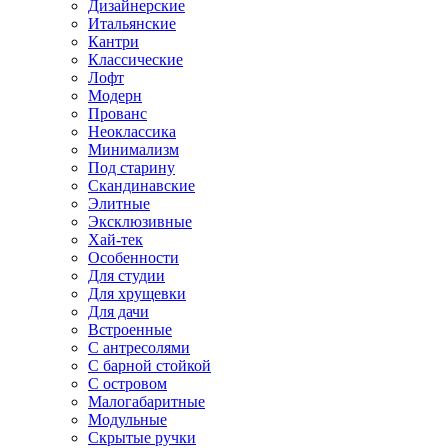
Дизайнерские
Итальянские
Кантри
Классические
Лофт
Модерн
Прованс
Неоклассика
Минимализм
Под старину
Скандинавские
Элитные
Эксклюзивные
Хай-тек
Особенности
Для студии
Для хрущевки
Для дачи
Встроенные
С антресолями
С барной стойкой
С островом
Малогабаритные
Модульные
Скрытые ручки