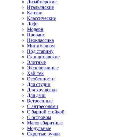
Дизайнерские
Итальянские
Кантри
Классические
Лофт
Модерн
Прованс
Неоклассика
Минимализм
Под старину
Скандинавские
Элитные
Эксклюзивные
Хай-тек
Особенности
Для студии
Для хрущевки
Для дачи
Встроенные
С антресолями
С барной стойкой
С островом
Малогабаритные
Модульные
Скрытые ручки