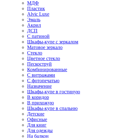
МДФ
Пластик
Alvic Luxe
Эмаль
Акрил
ДСП
С патиной
Шкафы-купе с зеркалом
Матовое зеркало
Стекло
Цветное стекло
Пескоструй
Комбинированные
С витражами
С фотопечатью
Назначение
Шкафы-купе в гостиную
В коридор
В прихожую
Шкафы-купе в спальню
Детские
Офисные
Для книг
Для одежды
На балкон