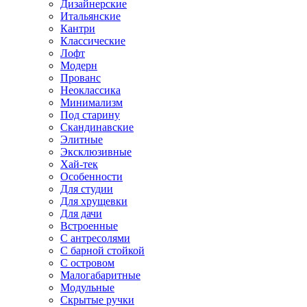
Дизайнерские
Итальянские
Кантри
Классические
Лофт
Модерн
Прованс
Неоклассика
Минимализм
Под старину
Скандинавские
Элитные
Эксклюзивные
Хай-тек
Особенности
Для студии
Для хрущевки
Для дачи
Встроенные
С антресолями
С барной стойкой
С островом
Малогабаритные
Модульные
Скрытые ручки