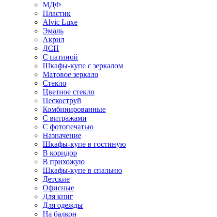
МДФ
Пластик
Alvic Luxe
Эмаль
Акрил
ДСП
С патиной
Шкафы-купе с зеркалом
Матовое зеркало
Стекло
Цветное стекло
Пескоструй
Комбинированные
С витражами
С фотопечатью
Назначение
Шкафы-купе в гостиную
В коридор
В прихожую
Шкафы-купе в спальню
Детские
Офисные
Для книг
Для одежды
На балкон