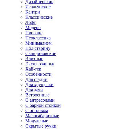
Дизайнерские
Итальянские
Кантри
Классические
Лофт
Модерн
Прованс
Неоклассика
Минимализм
Под старину
Скандинавские
Элитные
Эксклюзивные
Хай-тек
Особенности
Для студии
Для хрущевки
Для дачи
Встроенные
С антресолями
С барной стойкой
С островом
Малогабаритные
Модульные
Скрытые ручки