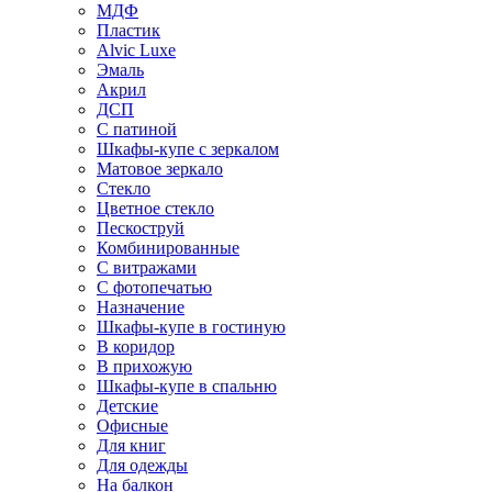
МДФ
Пластик
Alvic Luxe
Эмаль
Акрил
ДСП
С патиной
Шкафы-купе с зеркалом
Матовое зеркало
Стекло
Цветное стекло
Пескоструй
Комбинированные
С витражами
С фотопечатью
Назначение
Шкафы-купе в гостиную
В коридор
В прихожую
Шкафы-купе в спальню
Детские
Офисные
Для книг
Для одежды
На балкон