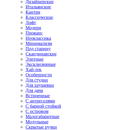
Дизайнерские
Итальянские
Кантри
Классические
Лофт
Модерн
Прованс
Неоклассика
Минимализм
Под старину
Скандинавские
Элитные
Эксклюзивные
Хай-тек
Особенности
Для студии
Для хрущевки
Для дачи
Встроенные
С антресолями
С барной стойкой
С островом
Малогабаритные
Модульные
Скрытые ручки