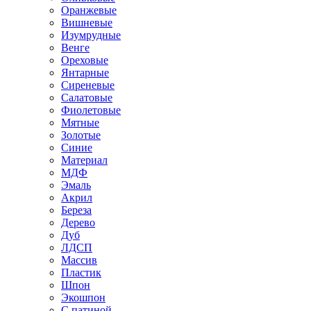
Оранжевые
Вишневые
Изумрудные
Венге
Ореховые
Янтарные
Сиреневые
Салатовые
Фиолетовые
Мятные
Золотые
Синие
Материал
МДФ
Эмаль
Акрил
Береза
Дерево
Дуб
ЛДСП
Массив
Пластик
Шпон
Экошпон
С патиной