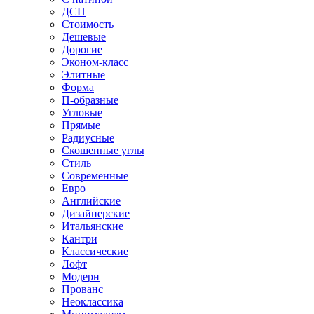
ДСП
Стоимость
Дешевые
Дорогие
Эконом-класс
Элитные
Форма
П-образные
Угловые
Прямые
Радиусные
Скошенные углы
Стиль
Современные
Евро
Английские
Дизайнерские
Итальянские
Кантри
Классические
Лофт
Модерн
Прованс
Неоклассика