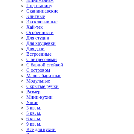
Минимализм
Под старину
Скандинавские
Элитные
Эксклюзивные
Хай-тек
Особенности
Для студии
Для хрущевки
Для дачи
Встроенные
С антресолями
С барной стойкой
С островом
Малогабаритные
Модульные
Скрытые ручки
Размер
Мини-кухни
Узкие
3 кв. м.
5 кв. м.
6 кв. м.
9 кв. м.
Все для кухни