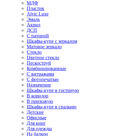
МДФ
Пластик
Alvic Luxe
Эмаль
Акрил
ДСП
С патиной
Шкафы-купе с зеркалом
Матовое зеркало
Стекло
Цветное стекло
Пескоструй
Комбинированные
С витражами
С фотопечатью
Назначение
Шкафы-купе в гостиную
В коридор
В прихожую
Шкафы-купе в спальню
Детские
Офисные
Для книг
Для одежды
На балкон