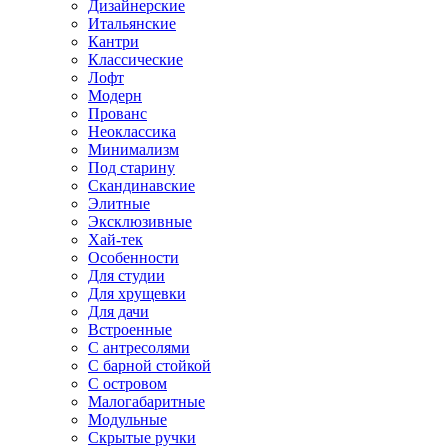
Дизайнерские
Итальянские
Кантри
Классические
Лофт
Модерн
Прованс
Неоклассика
Минимализм
Под старину
Скандинавские
Элитные
Эксклюзивные
Хай-тек
Особенности
Для студии
Для хрущевки
Для дачи
Встроенные
С антресолями
С барной стойкой
С островом
Малогабаритные
Модульные
Скрытые ручки