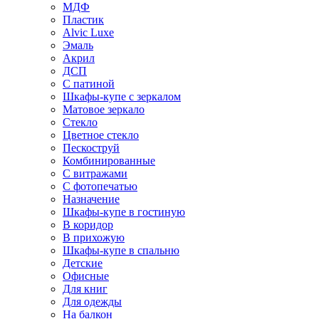
МДФ
Пластик
Alvic Luxe
Эмаль
Акрил
ДСП
С патиной
Шкафы-купе с зеркалом
Матовое зеркало
Стекло
Цветное стекло
Пескоструй
Комбинированные
С витражами
С фотопечатью
Назначение
Шкафы-купе в гостиную
В коридор
В прихожую
Шкафы-купе в спальню
Детские
Офисные
Для книг
Для одежды
На балкон