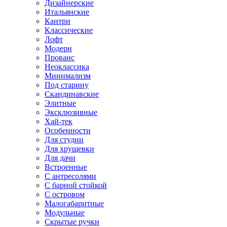
Дизайнерские
Итальянские
Кантри
Классические
Лофт
Модерн
Прованс
Неоклассика
Минимализм
Под старину
Скандинавские
Элитные
Эксклюзивные
Хай-тек
Особенности
Для студии
Для хрущевки
Для дачи
Встроенные
С антресолями
С барной стойкой
С островом
Малогабаритные
Модульные
Скрытые ручки