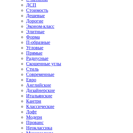
ДСП
Стоимость
Дешевые
Дорогие
Эконом-класс
Элитные
Форма
П-образные
Угловые
Прямые
Радиусные
Скошенные углы
Стиль
Современные
Евро
Английские
Дизайнерские
Итальянские
Кантри
Классические
Лофт
Модерн
Прованс
Неоклассика