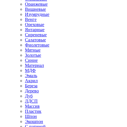
Оранжевые
Вишневые
Изумрудные
Венге
Ореховые
Янтарные
Сиреневые
Салатовые
Фиолетовые
Мятные
Золотые
Синие
Материал
МДФ
Эмаль
Акрил
Береза
Дерево
Дуб
ЛДСП
Массив
Пластик
Шпон
Экошпон
С патиной