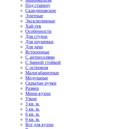
Минимализм
Под старину
Скандинавские
Элитные
Эксклюзивные
Хай-тек
Особенности
Для студии
Для хрущевки
Для дачи
Встроенные
С антресолями
С барной стойкой
С островом
Малогабаритные
Модульные
Скрытые ручки
Размер
Мини-кухни
Узкие
3 кв. м.
5 кв. м.
6 кв. м.
9 кв. м.
Все для кухни