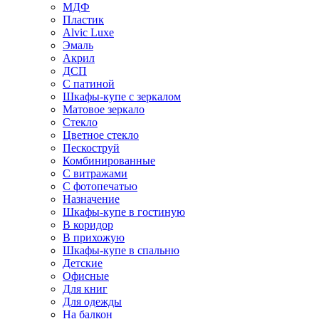
МДФ
Пластик
Alvic Luxe
Эмаль
Акрил
ДСП
С патиной
Шкафы-купе с зеркалом
Матовое зеркало
Стекло
Цветное стекло
Пескоструй
Комбинированные
С витражами
С фотопечатью
Назначение
Шкафы-купе в гостиную
В коридор
В прихожую
Шкафы-купе в спальню
Детские
Офисные
Для книг
Для одежды
На балкон