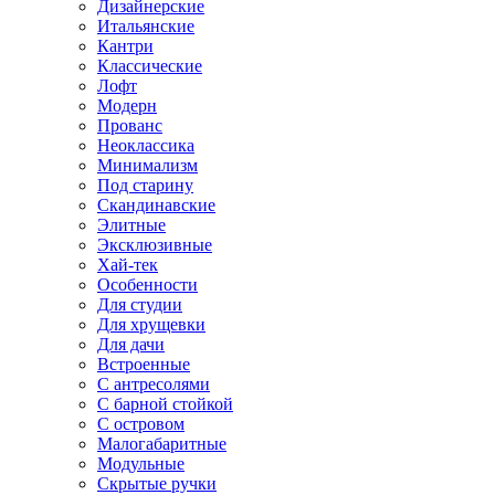
Дизайнерские
Итальянские
Кантри
Классические
Лофт
Модерн
Прованс
Неоклассика
Минимализм
Под старину
Скандинавские
Элитные
Эксклюзивные
Хай-тек
Особенности
Для студии
Для хрущевки
Для дачи
Встроенные
С антресолями
С барной стойкой
С островом
Малогабаритные
Модульные
Скрытые ручки