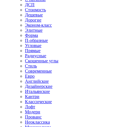
ДСП
Стоимость
Дешевые
Дорогие
Эконом-класс
Элитные
Форма
П-образные
Угловые
Прямые
Радиусные
Скошенные углы
Стиль
Современные
Евро
Английские
Дизайнерские
Итальянские
Кантри
Классические
Лофт
Модерн
Прованс
Неоклассика