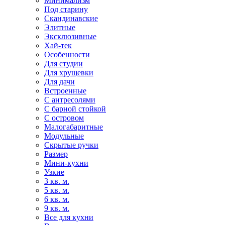
Минимализм
Под старину
Скандинавские
Элитные
Эксклюзивные
Хай-тек
Особенности
Для студии
Для хрущевки
Для дачи
Встроенные
С антресолями
С барной стойкой
С островом
Малогабаритные
Модульные
Скрытые ручки
Размер
Мини-кухни
Узкие
3 кв. м.
5 кв. м.
6 кв. м.
9 кв. м.
Все для кухни