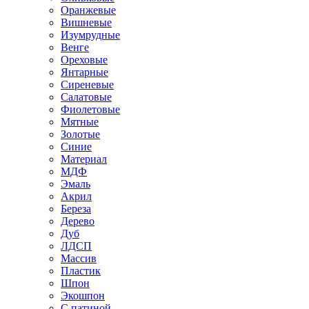
Оранжевые
Вишневые
Изумрудные
Венге
Ореховые
Янтарные
Сиреневые
Салатовые
Фиолетовые
Мятные
Золотые
Синие
Материал
МДФ
Эмаль
Акрил
Береза
Дерево
Дуб
ЛДСП
Массив
Пластик
Шпон
Экошпон
С патиной