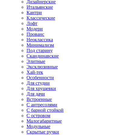
Дизайнерские
Итальянские
Кантри
Классические
Лофт
Модерн
Прованс
Неоклассика
Минимализм
Под старину
Скандинавские
Элитные
Эксклюзивные
Хай-тек
Особенности
Для студии
Для хрущевки
Для дачи
Встроенные
С антресолями
С барной стойкой
С островом
Малогабаритные
Модульные
Скрытые ручки