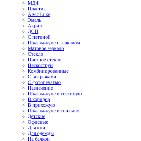
МДФ
Пластик
Alvic Luxe
Эмаль
Акрил
ДСП
С патиной
Шкафы-купе с зеркалом
Матовое зеркало
Стекло
Цветное стекло
Пескоструй
Комбинированные
С витражами
С фотопечатью
Назначение
Шкафы-купе в гостиную
В коридор
В прихожую
Шкафы-купе в спальню
Детские
Офисные
Для книг
Для одежды
На балкон