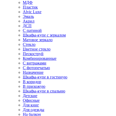
МДФ
Пластик
Alvic Luxe
Эмаль
Акрил
ДСП
С патиной
Шкафы-купе с зеркалом
Матовое зеркало
Стекло
Цветное стекло
Пескоструй
Комбинированные
С витражами
С фотопечатью
Назначение
Шкафы-купе в гостиную
В коридор
В прихожую
Шкафы-купе в спальню
Детские
Офисные
Для книг
Для одежды
На балкон