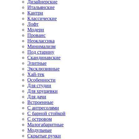
Дизайнерские
Итальянские
Кантри
Классические
Лофт
Модерн
Прованс
Неоклассика
Минимализм
Под старину
Скандинавские
Элитные
Эксклюзивные
Хай-тек
Особенности
Для студии
Для хрущевки
Для дачи
Встроенные
С антресолями
С барной стойкой
С островом
Малогабаритные
Модульные
Скрытые ручки