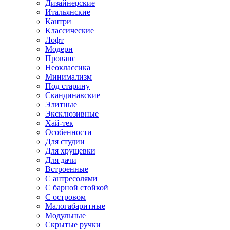
Дизайнерские
Итальянские
Кантри
Классические
Лофт
Модерн
Прованс
Неоклассика
Минимализм
Под старину
Скандинавские
Элитные
Эксклюзивные
Хай-тек
Особенности
Для студии
Для хрущевки
Для дачи
Встроенные
С антресолями
С барной стойкой
С островом
Малогабаритные
Модульные
Скрытые ручки