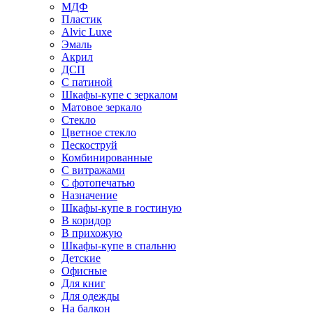
МДФ
Пластик
Alvic Luxe
Эмаль
Акрил
ДСП
С патиной
Шкафы-купе с зеркалом
Матовое зеркало
Стекло
Цветное стекло
Пескоструй
Комбинированные
С витражами
С фотопечатью
Назначение
Шкафы-купе в гостиную
В коридор
В прихожую
Шкафы-купе в спальню
Детские
Офисные
Для книг
Для одежды
На балкон