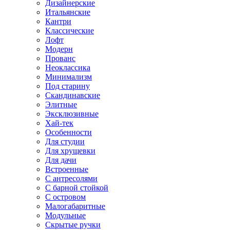
Дизайнерские
Итальянские
Кантри
Классические
Лофт
Модерн
Прованс
Неоклассика
Минимализм
Под старину
Скандинавские
Элитные
Эксклюзивные
Хай-тек
Особенности
Для студии
Для хрущевки
Для дачи
Встроенные
С антресолями
С барной стойкой
С островом
Малогабаритные
Модульные
Скрытые ручки