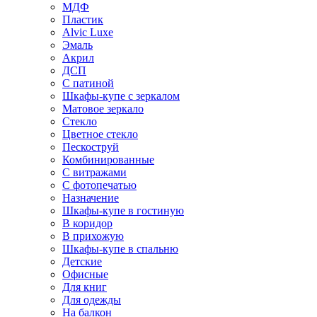
МДФ
Пластик
Alvic Luxe
Эмаль
Акрил
ДСП
С патиной
Шкафы-купе с зеркалом
Матовое зеркало
Стекло
Цветное стекло
Пескоструй
Комбинированные
С витражами
С фотопечатью
Назначение
Шкафы-купе в гостиную
В коридор
В прихожую
Шкафы-купе в спальню
Детские
Офисные
Для книг
Для одежды
На балкон